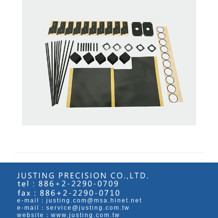
e-mail：justing.com@msa.hinet.net
e-mail：service@justing.com.tw
website：
www.justing.com.tw